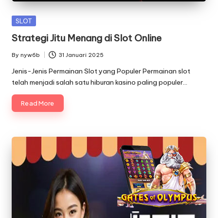
Posted
SLOT
in
Strategi Jitu Menang di Slot Online
By
nyw6b
31 Januari 2025
Posted
by
Jenis-Jenis Permainan Slot yang Populer Permainan slot
telah menjadi salah satu hiburan kasino paling populer…
Read More