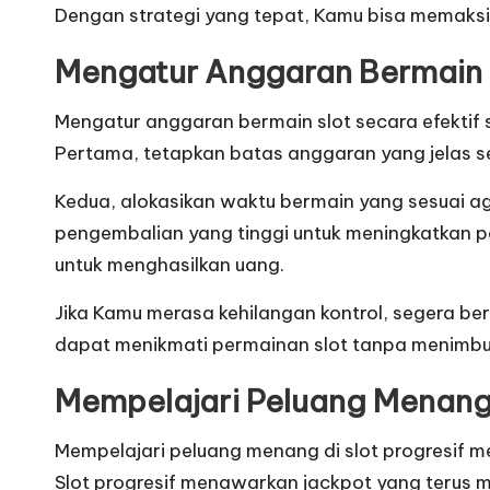
Dengan strategi yang tepat, Kamu bisa memaks
Mengatur Anggaran Bermain S
Mengatur anggaran bermain slot secara efekti
Pertama, tetapkan batas anggaran yang jelas seb
Kedua, alokasikan waktu bermain yang sesuai aga
pengembalian yang tinggi untuk meningkatkan p
untuk menghasilkan uang.
Jika Kamu merasa kehilangan kontrol, segera be
dapat menikmati permainan slot tanpa menimbul
Mempelajari Peluang Menang d
Mempelajari peluang menang di slot progresif 
Slot progresif menawarkan jackpot yang terus m