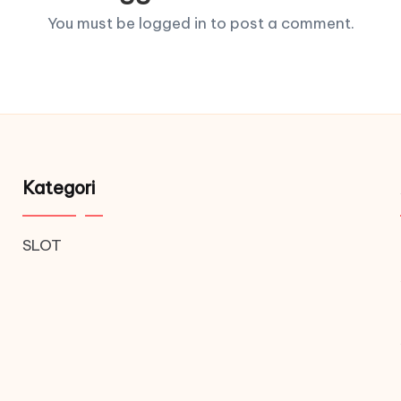
You must be
logged in
to post a comment.
Kategori
SLOT