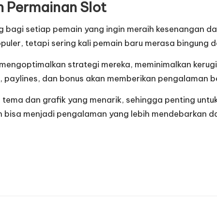
 Permainan Slot
 bagi setiap pemain yang ingin meraih kesenangan dan
uler, tetapi sering kali pemain baru merasa bingung 
mengoptimalkan strategi mereka, meminimalkan kerugi
l, paylines, dan bonus akan memberikan pengalaman 
 tema dan grafik yang menarik, sehingga penting untu
n bisa menjadi pengalaman yang lebih mendebarkan da