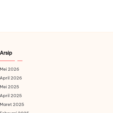
Arsip
Mei 2026
April 2026
Mei 2025
April 2025
Maret 2025