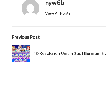
nyw6b
View All Posts
Post
Previous Post
navigation
10 Kesalahan Umum Saat Bermain Slo