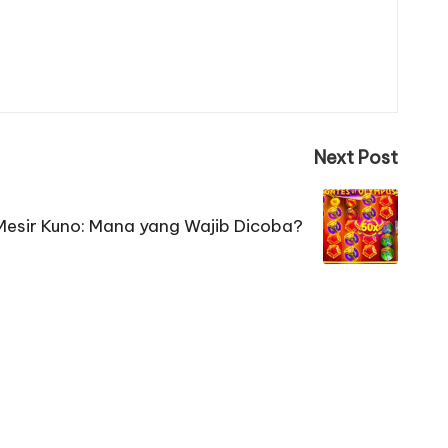
Next Post
Mesir Kuno: Mana yang Wajib Dicoba?