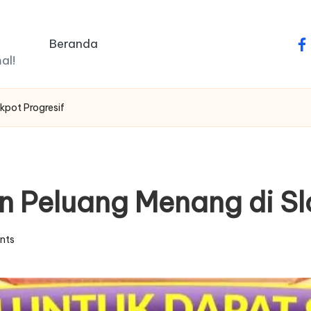
Beranda
fa
al!
kpot Progresif
Peluang Menang di Slo
nts