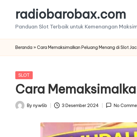
radiobarobax.com
Skip
to
Panduan Slot Terbaik untuk Kemenangan Maksim
content
Beranda
»
Cara Memaksimalkan Peluang Menang di Slot Jac
Posted
SLOT
in
Cara Memaksimalkan 
By
nyw6b
3 Desember 2024
No Comme
Posted
by