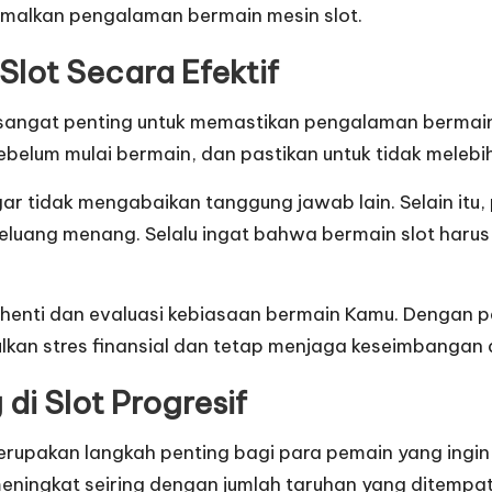
imalkan pengalaman bermain mesin slot.
lot Secara Efektif
f sangat penting untuk memastikan pengalaman berma
elum mulai bermain, dan pastikan untuk tidak melebihi
r tidak mengabaikan tanggung jawab lain. Selain itu, 
eluang menang. Selalu ingat bahwa bermain slot harus
rhenti dan evaluasi kebiasaan bermain Kamu. Dengan p
kan stres finansial dan tetap menjaga keseimbangan
i Slot Progresif
merupakan langkah penting bagi para pemain yang ing
eningkat seiring dengan jumlah taruhan yang ditempa