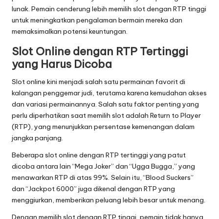
lunak. Pemain cenderung lebih memilih slot dengan RTP tinggi
untuk meningkatkan pengalaman bermain mereka dan
memaksimalkan potensi keuntungan.
Slot Online dengan RTP Tertinggi
yang Harus Dicoba
Slot online kini menjadi salah satu permainan favorit di
kalangan penggemar judi, terutama karena kemudahan akses
dan variasi permainannya. Salah satu faktor penting yang
perlu diperhatikan saat memilih slot adalah Return to Player
(RTP), yang menunjukkan persentase kemenangan dalam
jangka panjang.
Beberapa slot online dengan RTP tertinggi yang patut
dicoba antara lain “Mega Joker” dan “Ugga Bugga,” yang
menawarkan RTP di atas 99%. Selain itu, “Blood Suckers”
dan “Jackpot 6000” juga dikenal dengan RTP yang
menggiurkan, memberikan peluang lebih besar untuk menang.
Dengan memilih slot dengan RTP tinggi, pemain tidak hanya