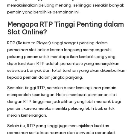
memaksimalkan peluang menang, sehingga semakin banyak
pemain yang beralih ke permainan ini.
Mengapa RTP Tinggi Penting dalam
Slot Online?
RTP (Return to Player) tinggi sangat penting dalam
permainan slot online karena langsung mempengaruhi
peluang pemain untuk mendapatkan kembali uang yang
dipertaruhkan. RTP adalah persentase yang menunjukkan
seberapa banyak dari total taruhan yang akan dikembalikan
kepada pemain dalam jangka panjang.
Semakin tinggi RTP, semakin besar kemungkinan pemain
memperoleh keuntungan. Hal ini membuat permainan slot
dengan RTP tinggi menjadi pilihan yang lebih menarik bagi
pemain, karena mereka memiliki peluang lebih baik untuk
meraih kemenangan.
Selain itu, RTP yang tinggi juga menunjukkan kualitas
permainan serta kepercayaan dari penyedia perangkat